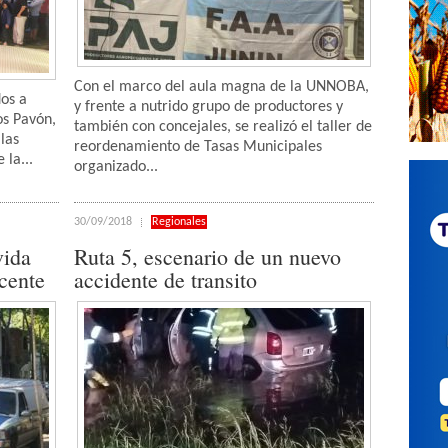
Con el marco del aula magna de la UNNOBA,
dos a
y frente a nutrido grupo de productores y
os Pavón,
también con concejales, se realizó el taller de
las
reordenamiento de Tasas Municipales
 la...
organizado...
30/09/2018
Regionales
vida
Ruta 5, escenario de un nuevo
cente
accidente de transito