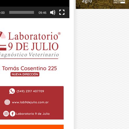
:00
09:46