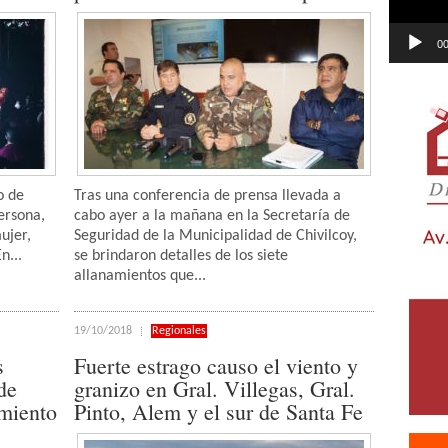
00
o de
Tras una conferencia de prensa llevada a
ersona,
cabo ayer a la mañana en la Secretaría de
ujer,
Seguridad de la Municipalidad de Chivilcoy,
n...
se brindaron detalles de los siete
allanamientos que...
19/10/2018
Regionales
s
Fuerte estrago causo el viento y
de
granizo en Gral. Villegas, Gral.
imiento
Pinto, Alem y el sur de Santa Fe