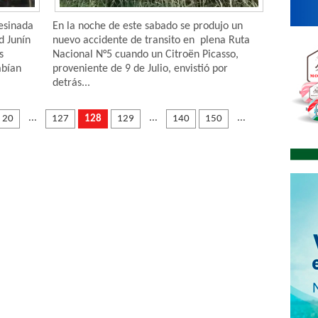
esinada
En la noche de este sabado se produjo un
d Junín
nuevo accidente de transito en plena Ruta
s
Nacional N°5 cuando un Citroën Picasso,
abían
proveniente de 9 de Julio, envistió por
detrás...
...
...
...
20
127
128
129
140
150