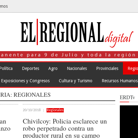
enos
Política
Deportes
Agro
Nacionales
Provinciales
Regio
Exposiciones y Congresos
Cultura y Turismo
Recursos Humanos
RIA:
REGIONALES
ERDTv
Reproduct
20/10/2018
Regionales
de
vídeo
San
Chivilcoy: Policia esclarece un
anzo
robo perpetrado contra un
productor rural en su campo