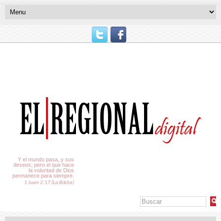
El Tiempo
Y el mundo pasa, y sus
deseos; pero el que hace
la voluntad de Dios
permanece para siempre.
1 Juan 2:17 (La Biblia)