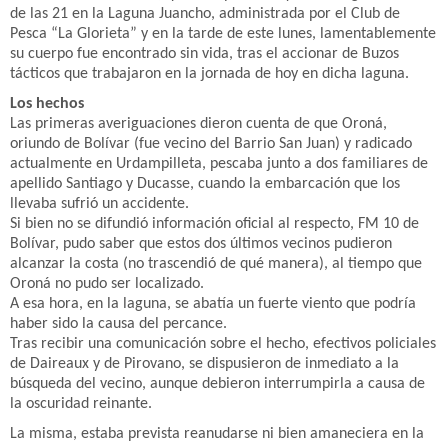
de las 21 en la Laguna Juancho, administrada por el Club de
Pesca “La Glorieta” y en la tarde de este lunes, lamentablemente
su cuerpo fue encontrado sin vida, tras el accionar de Buzos
tácticos que trabajaron en la jornada de hoy en dicha laguna.
Los hechos
Las primeras averiguaciones dieron cuenta de que Oroná,
oriundo de Bolívar (fue vecino del Barrio San Juan) y radicado
actualmente en Urdampilleta, pescaba junto a dos familiares de
apellido Santiago y Ducasse, cuando la embarcación que los
llevaba sufrió un accidente.
Si bien no se difundió información oficial al respecto, FM 10 de
Bolívar, pudo saber que estos dos últimos vecinos pudieron
alcanzar la costa (no trascendió de qué manera), al tiempo que
Oroná no pudo ser localizado.
A esa hora, en la laguna, se abatía un fuerte viento que podría
haber sido la causa del percance.
Tras recibir una comunicación sobre el hecho, efectivos policiales
de Daireaux y de Pirovano, se dispusieron de inmediato a la
búsqueda del vecino, aunque debieron interrumpirla a causa de
la oscuridad reinante.
La misma, estaba prevista reanudarse ni bien amaneciera en la