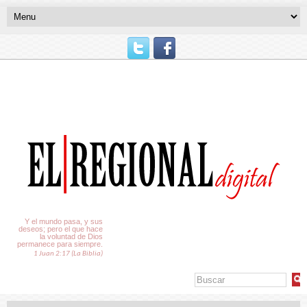
El Tiempo
Y el mundo pasa, y sus
deseos; pero el que hace
la voluntad de Dios
permanece para siempre.
1 Juan 2:17 (La Biblia)