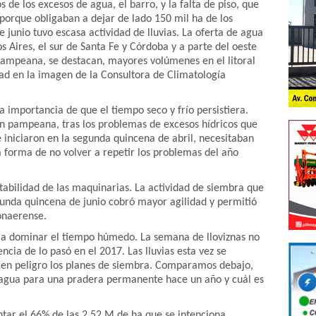
s de los excesos de agua, el barro, y la falta de piso, que
porque obligaban a dejar de lado 150 mil ha de los
 junio tuvo escasa actividad de lluvias. La oferta de agua
s Aires, el sur de Santa Fe y Córdoba y a parte del oeste
pampeana, se destacan, mayores volúmenes en el litoral
dad en la imagen de la Consultora de Climatología
a importancia de que el tiempo seco y frío persistiera.
gión pampeana, tras los problemas de excesos hídricos que
se iniciaron en la segunda quincena de abril, necesitaban
ca forma de no volver a repetir los problemas del año
itabilidad de las maquinarias. La actividad de siembra que
gunda quincena de junio cobró mayor agilidad y permitió
onaerense.
ó a dominar el tiempo húmedo. La semana de lloviznas no
cia de lo pasó en el 2017. Las lluvias esta vez se
 en peligro los planes de siembra. Comparamos debajo,
 agua para una pradera permanente hace un año y cuál es
tar el 66% de las 2,52 M de ha que se intenciona