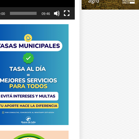
:00
09:46