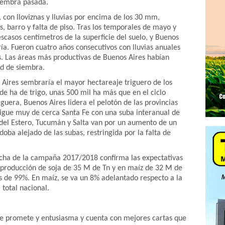
siembra pasada.
 con lloviznas y lluvias por encima de los 30 mm,
, barro y falta de piso. Tras los temporales de mayo y
escasos centímetros de la superficie del suelo, y Buenos
ría. Fueron cuatro años consecutivos con lluvias anuales
os. Las áreas más productivas de Buenos Aires habían
d de siembra.
 Aires sembraría el mayor hectareaje triguero de los
de ha de trigo, unas 500 mil ha más que en el ciclo
uera, Buenos Aires lidera el pelotón de las provincias
sigue muy de cerca Santa Fe con una suba interanual de
 del Estero, Tucumán y Salta van por un aumento de un
oba alejado de las subas, restringida por la falta de
secha de la campaña 2017/2018 confirma las expectativas
 producción de soja de 35 M de Tn y en maíz de 32 M de
es de 99%. En maíz, se va un 8% adelantado respecto a la
 total nacional.
e promete y entusiasma y cuenta con mejores cartas que