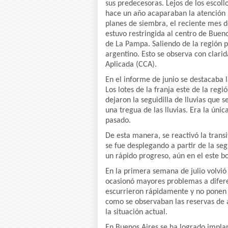
sus predecesoras. Lejos de los escollo
hace un año acaparaban la atención 
planes de siembra, el reciente mes de
estuvo restringida al centro de Bueno
de La Pampa. Saliendo de la región 
argentino. Esto se observa con clari
Aplicada (CCA).
En el informe de junio se destacaba l
Los lotes de la franja este de la re
dejaron la seguidilla de lluvias que 
una tregua de las lluvias. Era la úni
pasado.
De esta manera, se reactivó la trans
se fue desplegando a partir de la se
un rápido progreso, aún en el este b
En la primera semana de julio volvi
ocasionó mayores problemas a diferen
escurrieron rápidamente y no ponen
como se observaban las reservas de
la situación actual.
En Buenos Aires se ha logrado implan