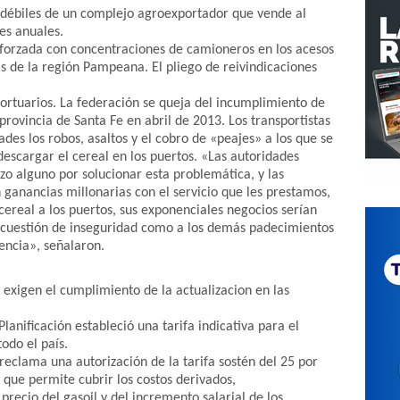
 débiles de un complejo agroexportador que vende al
es anuales.
eforzada con concentraciones de camioneros en los acesos
tas de la región Pampeana. El pliego de reivindicaciones
portuarios. La federación se queja del incumplimiento de
provincia de Santa Fe en abril de 2013. Los transportistas
des los robos, asaltos y el cobro de «peajes» a los que se
escargar el cereal en los puertos. «Las autoridades
o alguno por solucionar esta problemática, y las
ganancias millonarias con el servicio que les prestamos,
 cereal a los puertos, sus exponenciales negocios serían
a cuestión de inseguridad como a los demás padecimientos
rencia», señalaron.
 exigen el cumplimiento de la actualizacion en las
lanificación estableció una tarifa indicativa para el
odo el país.
 reclama una autorización de la tarifa sostén del 25 por
l que permite cubrir los costos derivados,
ecio del gasoil y del incremento salarial de los