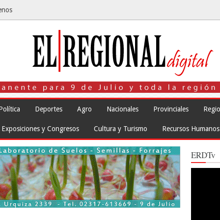
enos
Política
Deportes
Agro
Nacionales
Provinciales
Regio
Exposiciones y Congresos
Cultura y Turismo
Recursos Humanos
ERDTv
Reproduct
de
vídeo