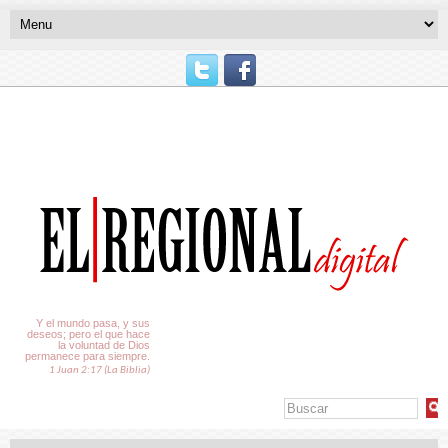
El Tiempo
Y el mundo pasa, y sus
deseos; pero el que hace
la voluntad de Dios
permanece para siempre.
1 Juan 2:17 (La Biblia)