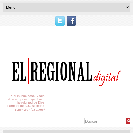
El Tiempo
Y el mundo pasa, y sus
deseos; pero el que hace
la voluntad de Dios
permanece para siempre.
1 Juan 2:17 (La Biblia)