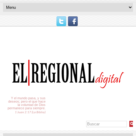
El Tiempo
Y el mundo pasa, y sus
deseos; pero el que hace
la voluntad de Dios
permanece para siempre.
1 Juan 2:17 (La Biblia)