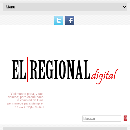
El Tiempo
Y el mundo pasa, y sus
deseos; pero el que hace
la voluntad de Dios
permanece para siempre.
1 Juan 2:17 (La Biblia)