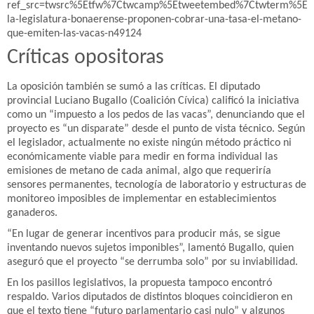
ref_src=twsrc%5Etfw%7Ctwcamp%5Etweetembed%7Ctwterm%5E19
la-legislatura-bonaerense-proponen-cobrar-una-tasa-el-metano-
que-emiten-las-vacas-n49124
Críticas opositoras
La oposición también se sumó a las críticas. El diputado
provincial Luciano Bugallo (Coalición Cívica) calificó la iniciativa
como un “impuesto a los pedos de las vacas”, denunciando que el
proyecto es “un disparate” desde el punto de vista técnico. Según
el legislador, actualmente no existe ningún método práctico ni
económicamente viable para medir en forma individual las
emisiones de metano de cada animal, algo que requeriría
sensores permanentes, tecnología de laboratorio y estructuras de
monitoreo imposibles de implementar en establecimientos
ganaderos.
“En lugar de generar incentivos para producir más, se sigue
inventando nuevos sujetos imponibles”, lamentó Bugallo, quien
aseguró que el proyecto “se derrumba solo” por su inviabilidad.
En los pasillos legislativos, la propuesta tampoco encontró
respaldo. Varios diputados de distintos bloques coincidieron en
que el texto tiene “futuro parlamentario casi nulo” y algunos