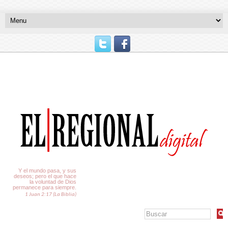
El Tiempo
Y el mundo pasa, y sus
deseos; pero el que hace
la voluntad de Dios
permanece para siempre.
1 Juan 2:17 (La Biblia)