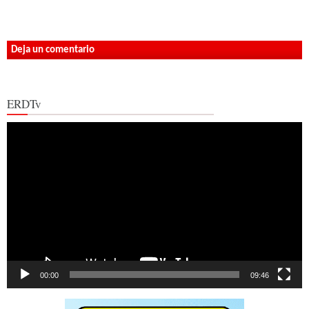
Deja un comentario
ERDTv
Reproductor
de
vídeo
00:00
09:46