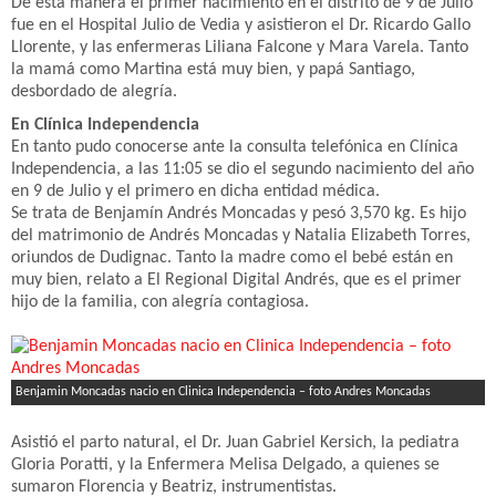
De esta manera el primer nacimiento en el distrito de 9 de Julio
fue en el Hospital Julio de Vedia y asistieron el Dr. Ricardo Gallo
Llorente, y las enfermeras Liliana Falcone y Mara Varela. Tanto
la mamá como Martina está muy bien, y papá Santiago,
desbordado de alegría.
En Clínica Independencia
En tanto pudo conocerse ante la consulta telefónica en Clínica
Independencia, a las 11:05 se dio el segundo nacimiento del año
en 9 de Julio y el primero en dicha entidad médica.
Se trata de Benjamín Andrés Moncadas y pesó 3,570 kg. Es hijo
del matrimonio de Andrés Moncadas y Natalia Elizabeth Torres,
oriundos de Dudignac. Tanto la madre como el bebé están en
muy bien, relato a El Regional Digital Andrés, que es el primer
hijo de la familia, con alegría contagiosa.
Benjamin Moncadas nacio en Clinica Independencia – foto Andres Moncadas
Asistió el parto natural, el Dr. Juan Gabriel Kersich, la pediatra
Gloria Poratti, y la Enfermera Melisa Delgado, a quienes se
sumaron Florencia y Beatriz, instrumentistas.