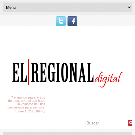
El Tiempo
Y el mundo pasa, y sus
deseos; pero el que hace
la voluntad de Dios
permanece para siempre.
1 Juan 2:17 (La Biblia)