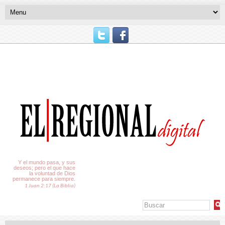
El Tiempo
Y el mundo pasa, y sus
deseos; pero el que hace
la voluntad de Dios
permanece para siempre.
1 Juan 2:17 (La Biblia)