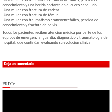
-Una mujer con traumatismo craneoencefálico, pérdida de
conocimiento y una herida cortante en el cuero cabelludo.
-Una mujer con fractura de cadera.
-Una mujer con fractura de fémur.
-Una mujer con traumatismo craneoencefálico, pérdida de
conocimiento y fractura de pelvis.
Todos los pacientes reciben atención médica por parte de los
equipos de emergencia, guardia, diagnóstico y traumatología del
hospital, que continúan evaluando su evolución clínica.
Deja un comentario
ERDTv
Reproductor
de
vídeo