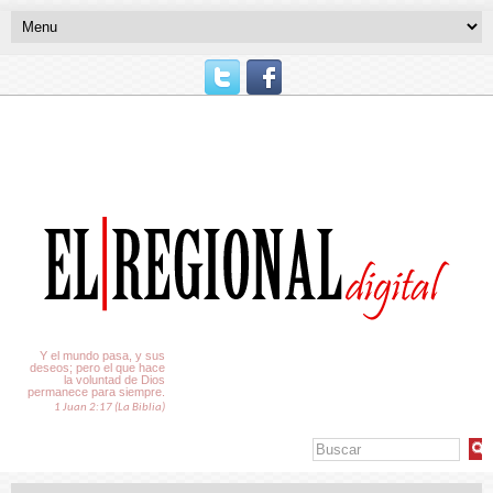
El Tiempo
Y el mundo pasa, y sus
deseos; pero el que hace
la voluntad de Dios
permanece para siempre.
1 Juan 2:17 (La Biblia)