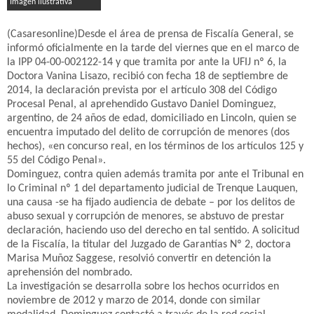
Imagen ilustrativa
(Casaresonline)Desde el área de prensa de Fiscalía General, se
informó oficialmente en la tarde del viernes que en el marco de
la IPP 04-00-002122-14 y que tramita por ante la UFIJ nº 6, la
Doctora Vanina Lisazo, recibió con fecha 18 de septiembre de
2014, la declaración prevista por el artículo 308 del Código
Procesal Penal, al aprehendido Gustavo Daniel Dominguez,
argentino, de 24 años de edad, domiciliado en Lincoln, quien se
encuentra imputado del delito de corrupción de menores (dos
hechos), «en concurso real, en los términos de los artículos 125 y
55 del Código Penal».
Dominguez, contra quien además tramita por ante el Tribunal en
lo Criminal nº 1 del departamento judicial de Trenque Lauquen,
una causa -se ha fijado audiencia de debate – por los delitos de
abuso sexual y corrupción de menores, se abstuvo de prestar
declaración, haciendo uso del derecho en tal sentido. A solicitud
de la Fiscalía, la titular del Juzgado de Garantías Nº 2, doctora
Marisa Muñoz Saggese, resolvió convertir en detención la
aprehensión del nombrado.
La investigación se desarrolla sobre los hechos ocurridos en
noviembre de 2012 y marzo de 2014, donde con similar