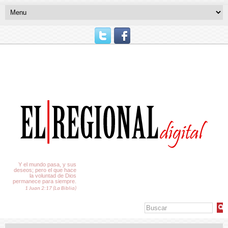
El Tiempo
Y el mundo pasa, y sus
deseos; pero el que hace
la voluntad de Dios
permanece para siempre.
1 Juan 2:17 (La Biblia)