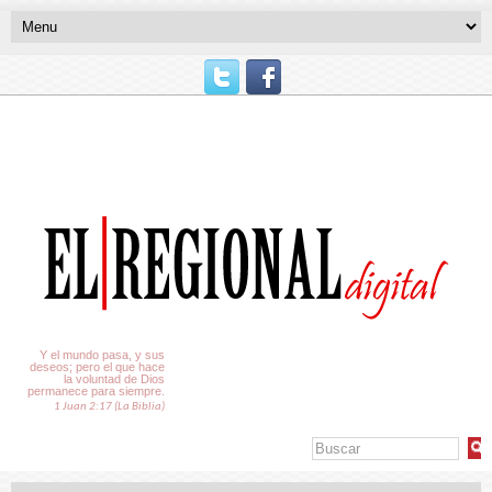
El Tiempo
Y el mundo pasa, y sus
deseos; pero el que hace
la voluntad de Dios
permanece para siempre.
1 Juan 2:17 (La Biblia)