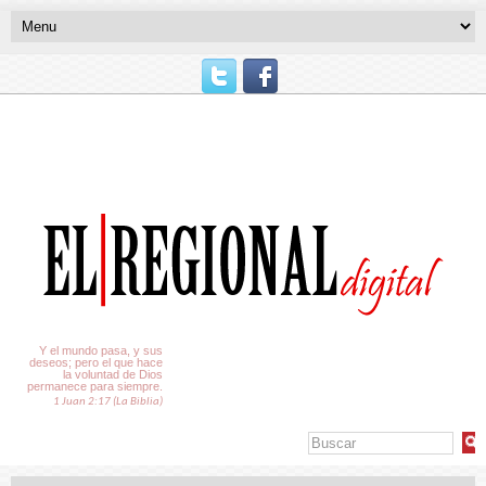
El Tiempo
Y el mundo pasa, y sus
deseos; pero el que hace
la voluntad de Dios
permanece para siempre.
1 Juan 2:17 (La Biblia)