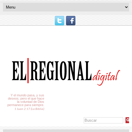
El Tiempo
Y el mundo pasa, y sus
deseos; pero el que hace
la voluntad de Dios
permanece para siempre.
1 Juan 2:17 (La Biblia)