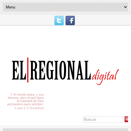
El Tiempo
Y el mundo pasa, y sus
deseos; pero el que hace
la voluntad de Dios
permanece para siempre.
1 Juan 2:17 (La Biblia)