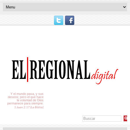
El Tiempo
Y el mundo pasa, y sus
deseos; pero el que hace
la voluntad de Dios
permanece para siempre.
1 Juan 2:17 (La Biblia)