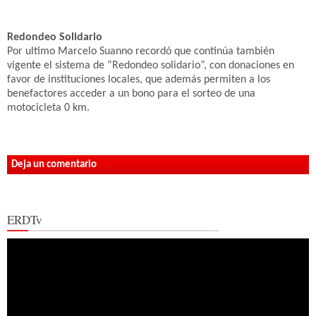
Redondeo Solidario
Por ultimo Marcelo Suanno recordó que continúa también
vigente el sistema de “Redondeo solidario”, con donaciones en
favor de instituciones locales, que además permiten a los
benefactores acceder a un bono para el sorteo de una
motocicleta 0 km.
Deja un comentario
ERDTv
Reproductor
de
vídeo