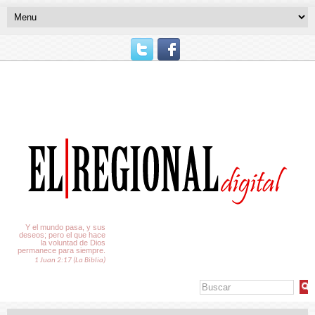
El Tiempo
Y el mundo pasa, y sus
deseos; pero el que hace
la voluntad de Dios
permanece para siempre.
1 Juan 2:17 (La Biblia)