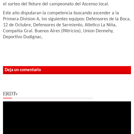
el sorteo del fixture del campeonato del Ascenso local.
Este año disputaran la competencia buscando ascender a la
Primera Division A, los siguientes equipos: Defensores de la Boca,
12 de Octubre, Defensores de Sarmiento, Atletico La Niña,
Compañia Gral. Buenos Aires (PAtricios), Union Dennehy,
Deportivo Dudignac,
Deja un comentario
ERDTv
Reproductor
de
vídeo