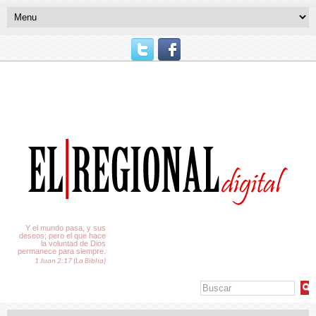
El Tiempo
Y el mundo pasa, y sus
deseos; pero el que hace
la voluntad de Dios
permanece para siempre.
1 Juan 2:17 (La Biblia)