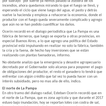
por subrayo “por suerte ya hemos pasado la zozobra de los
incendios, ahora quedamos mirando lo que el fuego se llevó, y
esperando el ciclo que viene luego del agua, el pasto y detrás
vuelve la hacienda y empieza a rehacerse la economía, donde el
productor con el fuego queda severamente complicado y agrego
que aún no se han podido cuantificar los daños.
Ocerin recordó en el dialogo periodística que La Pampa es una
fábrica de terneros, que luego se exporta a otras provincias, en
especial Buenos Aires, a lo que agrego una política del Estado
provincial está impulsando en realizar no solo la fábrica, también
la cría y la faena, de hecho hay inversiones que se están
realizando con plantas faenadoras, informo.
No obstante analizo que la emergencia y desastre agropecuario
decretado por el Gobernador solo alcanza para posponer el pago
de obligaciones del productor, el resto el ganadero lo tendrá que
enfrentar con algún crédito que tal vez lo pueda hacer con un
interés subsidiado, pero no mas alla de ello, indico.
El norte de La Pampa
En otro tramo del dialogo radial, Esteban Ocerin recordó que en
el norte de La Pampa, que es zona agrícola y que durante el 2017
estuvo bajo inundación, hoy se reportan lotes con costra de sal,