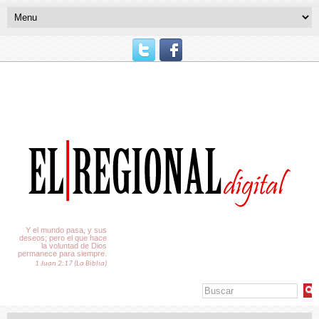
El Tiempo
Y el mundo pasa, y sus
deseos; pero el que hace
la voluntad de Dios
permanece para siempre.
1 Juan 2:17 (La Biblia)