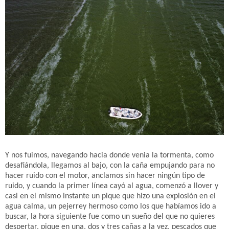
Y nos fuimos, navegando hacia donde venia la tormenta, como
desafiándola, llegamos al bajo, con la caña empujando para no
hacer ruido con el motor, anclamos sin hacer ningún tipo de
ruido, y cuando la primer línea cayó al agua, comenzó a llover y
casi en el mismo instante un pique que hizo una explosión en el
agua calma, un pejerrey hermoso como los que habíamos ido a
buscar, la hora siguiente fue como un sueño del que no quieres
despertar, pique en una, dos y tres cañas a la vez, pescados que