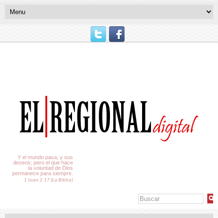
El Tiempo
Y el mundo pasa, y sus
deseos; pero el que hace
la voluntad de Dios
permanece para siempre.
1 Juan 2:17 (La Biblia)