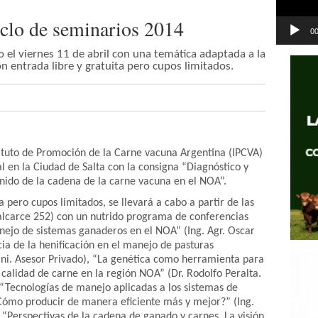
iclo de seminarios 2014
00
bo el viernes 11 de abril con una temática adaptada a la
n entrada libre y gratuita pero cupos limitados.
stituto de Promoción de la Carne vacuna Argentina (IPCVA)
l en la Ciudad de Salta con la consigna “Diagnóstico y
nido de la cadena de la carne vacuna en el NOA”.
a pero cupos limitados, se llevará a cabo a partir de las
Balcarce 252) con un nutrido programa de conferencias
jo de sistemas ganaderos en el NOA” (Ing. Agr. Oscar
ia de la henificación en el manejo de pasturas
ani. Asesor Privado), “La genética como herramienta para
 calidad de carne en la región NOA” (Dr. Rodolfo Peralta.
 “Tecnologías de manejo aplicadas a los sistemas de
Cómo producir de manera eficiente más y mejor?” (Ing.
y “Perspectivas de la cadena de ganado y carnes. La visión