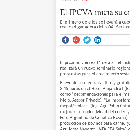
10/04/2014
Agro
El IPCVA inicia su c
El primero de ellos se llevará a ca
realidad ganadera del NOA. Será co
El próximo viernes 11 de abril el In
realizará un nuevo seminario regiona
propuestas para el crecimiento soste
El evento, con entrada libre y gratuit
8,45 horas en el Hotel Alejandro I (
como “Recomendaciones para el mane
Melo. Asesor Privado), “La importanc
megatérmicas” (Ing. Agr. Pablo Catt
mejorar la productividad del rodeo y
Foro Argentino de Genética Bovina),
producción de bovinos para carne: ¿
Agr. Jorge Navarro. INTA EEA Salta) 