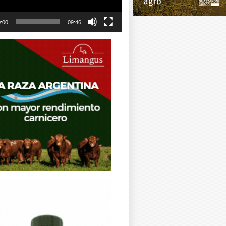
:00
09:46