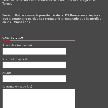
3era. fecha del Ascesno: Atletico La Niñá reafirma su lizerago en el
Torneo
Emiliano Balbin asumio la presidencia de la UCR Bonaerense: Aspira a
que el centenario partido sea protagonista, escenario que ha perdido
en los ultimos años
Contáctenos
Su nombre (requerido)
Su e-mail (requerido)
Asunto
Su mensaje (requerido)