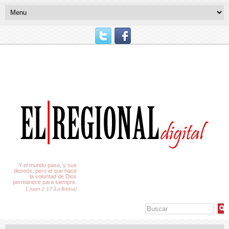
El Tiempo
Y el mundo pasa, y sus
deseos; pero el que hace
la voluntad de Dios
permanece para siempre.
1 Juan 2:17 (La Biblia)