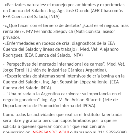
-«Pastizales naturales: el manejo por ambientes y experiencias
en Cuenca del Salado». Ing. Agr. José Otondo (AER Chascomús-
EEA Cuenca del Salado, INTA)
-«¿Qué hacer con el ternero de destete? ¿Cuál es el negocio más
rentable?». MV Fernando Stiepovich (Nutricionista, asesor
privado).
-«Enfermedades en rodeos de cría: diagnósticos de la EEA
Cuenca del Salado y líneas de trabajo». Med. Vet. Alejandro
Rodríguez. (EEA Cuenca del Salado, INTA)
-“Perspectivas del mercado internacional de carnes”. Med. Vet.
Jorge Torelli (Unión de Industrias Cárnicas Argentina).
-«Experiencias de sistemas semi intensivos de cría bovina en la
Cuenca del Salado». Ing. Agr. Sebastián López Valiente. (EEA
Cuenca del Salado, INTA).
– “Una mirada a la Argentina carnívora: su importancia en el
negocio ganadero”. Ing. Agr. M. Sc. Adrian Bifaretti (Jefe de
Departamento de Promoción Interna del IPCVA).
Como todas las actividades que realiza el Instituto, la entrada
será libre y gratuita pero con cupos limitados por lo que se
solicita a quienes quieran concurrir que realicen una
preinscripción
INGRESANDO AQUI
o llamando al 011 5353-5090.