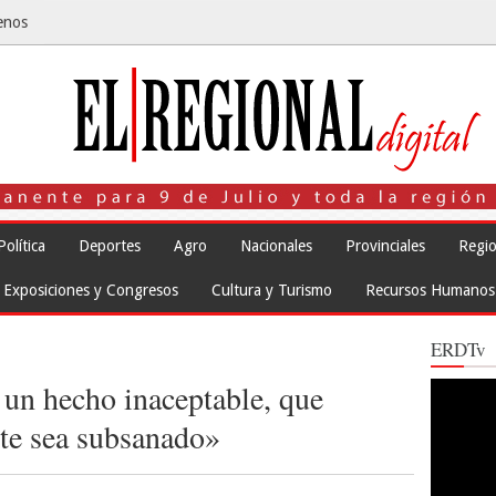
enos
Política
Deportes
Agro
Nacionales
Provinciales
Regio
Exposiciones y Congresos
Cultura y Turismo
Recursos Humanos
ERDTv
 un hecho inaceptable, que
Reproduct
de
vídeo
te sea subsanado»