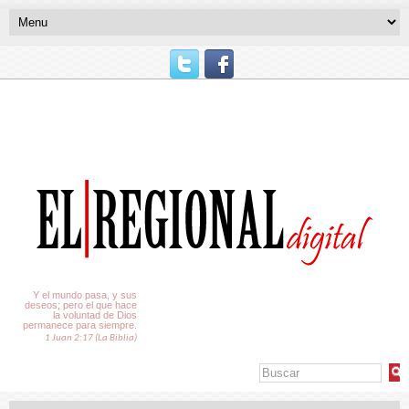
El Tiempo
Y el mundo pasa, y sus
deseos; pero el que hace
la voluntad de Dios
permanece para siempre.
1 Juan 2:17 (La Biblia)