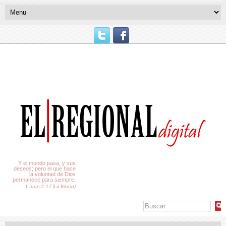
El Tiempo
Y el mundo pasa, y sus
deseos; pero el que hace
la voluntad de Dios
permanece para siempre.
1 Juan 2:17 (La Biblia)