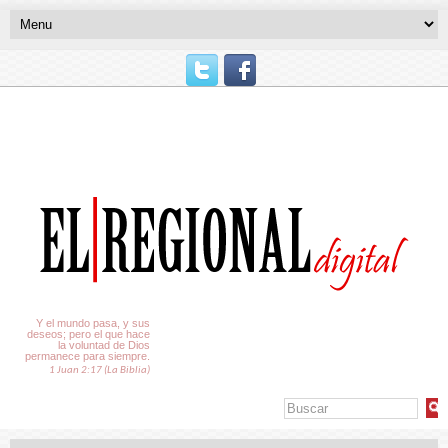
El Tiempo
Y el mundo pasa, y sus
deseos; pero el que hace
la voluntad de Dios
permanece para siempre.
1 Juan 2:17 (La Biblia)