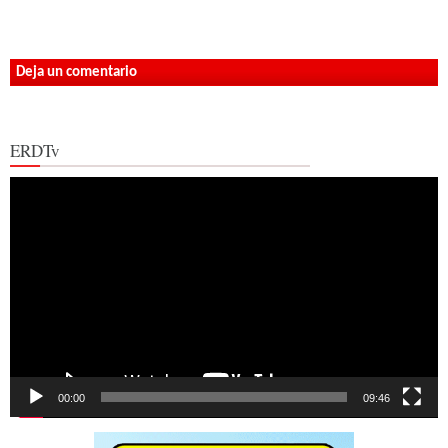
Deja un comentario
ERDTv
Reproductor
de
vídeo
00:00
09:46