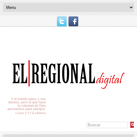
El Tiempo
Y el mundo pasa, y sus
deseos; pero el que hace
la voluntad de Dios
permanece para siempre.
1 Juan 2:17 (La Biblia)