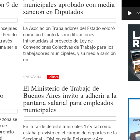
on 9 de
municipales aprobado con media
sanción en Diputados
00
oncejales
La Asociación Trabajadores del Estado voloró
e Pedido
como un triunfo las modificaciones
través
introducidas al proyecto de Ley de
na serie
Convenciones Colectivas de Trabajo para los
trabajadores municipales, y su media sanción
en...
17/09/2014
Política
El Ministerio de Trabajo de
co
Buenos Aires invito a adherir a la
paritaria salarial para empleados
municipales
y zona se
o de
En la tarde de este miércoles 17 y tal como
orencio
estaba previsto en el campo de deportes de la
el
Seccional UOM en calle Belgrano y Acc.