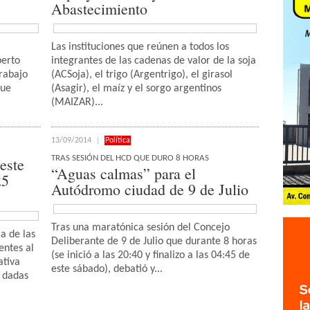
Abastecimiento
Las instituciones que reúnen a todos los
berto
integrantes de las cadenas de valor de la soja
trabajo
(ACSoja), el trigo (Argentrigo), el girasol
que
(Asagir), el maíz y el sorgo argentinos
(MAIZAR)...
13/09/2014
Política
TRAS SESIÓN DEL HCD QUE DURO 8 HORAS
este
“Aguas calmas” para el
25
Autódromo ciudad de 9 de Julio
Tras una maratónica sesión del Concejo
ra de las
Deliberante de 9 de Julio que durante 8 horas
entes al
(se inició a las 20:40 y finalizo a las 04:45 de
ativa
este sábado), debatió y...
, dadas