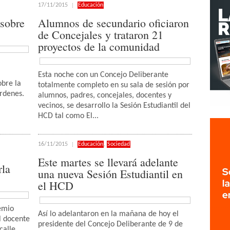
17/11/2015
Educación
sobre
Alumnos de secundario oficiaron
de Concejales y trataron 21
proyectos de la comunidad
Esta noche con un Concejo Deliberante
obre la
totalmente completo en su sala de sesión por
ordenes.
alumnos, padres, concejales, docentes y
vecinos, se desarrollo la Sesión Estudiantil del
HCD tal como El...
16/11/2015
Educación
,
Sociedad
Este martes se llevará adelante
rla
una nueva Sesión Estudiantil en
el HCD
remio
Así lo adelantaron en la mañana de hoy el
 docente
presidente del Concejo Deliberante de 9 de
calle