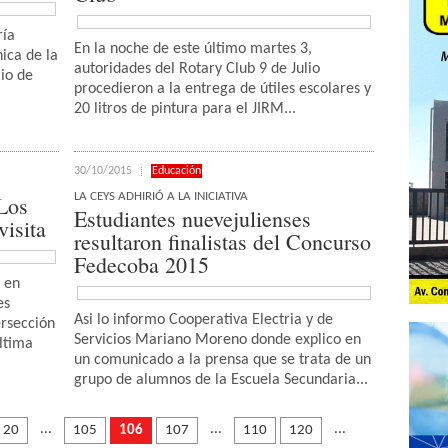
ría
En la noche de este último martes 3,
ica de la
autoridades del Rotary Club 9 de Julio
lio de
procedieron a la entrega de útiles escolares y
20 litros de pintura para el JIRM...
30/10/2015
Educación
LA CEYS ADHIRIÓ A LA INICIATIVA
Los
Estudiantes nuevejulienses
visita
resultaron finalistas del Concurso
Fedecoba 2015
s en
es
Asi lo informo Cooperativa Electria y de
ersección
Servicios Mariano Moreno donde explico en
última
un comunicado a la prensa que se trata de un
grupo de alumnos de la Escuela Secundaria...
...
...
...
20
105
106
107
110
120