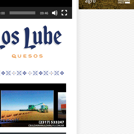
:00
09:46