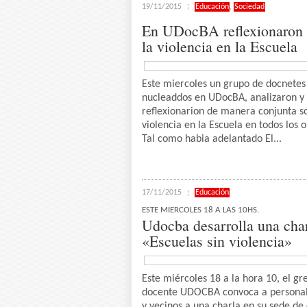
19/11/2015
Educación
,
Sociedad
En UDocBA reflexionaron 
la violencia en la Escuela
Este miercoles un grupo de docnetes
nucleaddos en UDocBA, analizaron y
reflexionarion de manera conjunta s
violencia en la Escuela en todos los 
Tal como habia adelantado El...
17/11/2015
Educación
ESTE MIERCOLES 18 A LAS 10HS.
Udocba desarrolla una cha
«Escuelas sin violencia»
Este miércoles 18 a la hora 10, el g
docente UDOCBA convoca a personal
y vecinos a una charla en su sede de 