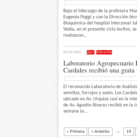
Bajo el liderazgo de la profesora Ma
Eugenia Poggi y con la Dirección técn
Bioquimica del hospital Interzonal Ju
Vedia, en el presente ciclo lectivo, se
realizaron...
03/11/2015
Agro
,
Educación
Laboratorio Agropecuario 
Cardales recibió una grata 
El reconocido Laboratorio de Análisi
semillas, forrajes y suelo, Los Cardal
ubicado en Av. Urquiza casi en la int
de Av. Agustín Álvarez recibió en la 
semana la...
...
« Primera
« Anterior
10