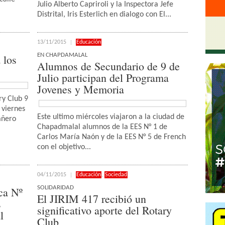
Julio Alberto Capriroli y la Inspectora Jefe
Distrital, Iris Esterlich en dialogo con El...
13/11/2015
Educación
EN CHAPDAMALAL
 los
Alumnos de Secundario de 9 de
Julio participan del Programa
Jovenes y Memoria
ry Club 9
 viernes
Este ultimo miércoles viajaron a la ciudad de
añero
Chapadmalal alumnos de la EES N° 1 de
Carlos María Naón y de la EES N° 5 de French
con el objetivo...
04/11/2015
Educación
,
Sociedad
SOLIDARIDAD
ca Nº
El JIRIM 417 recibió un
s
significativo aporte del Rotary
l
Club