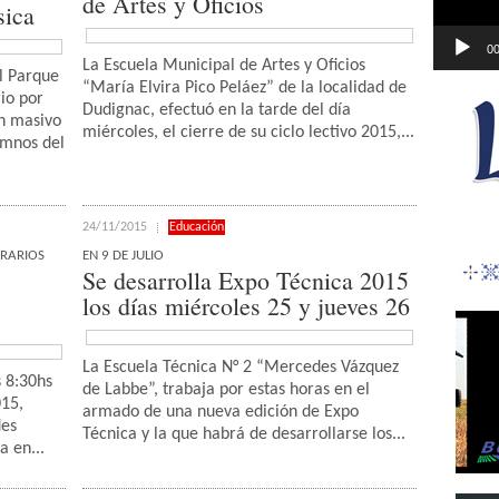
de Artes y Oficios
sica
00
La Escuela Municipal de Artes y Oficios
el Parque
“María Elvira Pico Peláez” de la localidad de
io por
Dudignac, efectuó en la tarde del día
un masivo
miércoles, el cierre de su ciclo lectivo 2015,...
umnos del
24/11/2015
Educación
ORARIOS
EN 9 DE JULIO
Se desarrolla Expo Técnica 2015
los días miércoles 25 y jueves 26
La Escuela Técnica N° 2 “Mercedes Vázquez
s 8:30hs
de Labbe”, trabaja por estas horas en el
015,
armado de una nueva edición de Expo
des
Técnica y la que habrá de desarrollarse los...
a en...