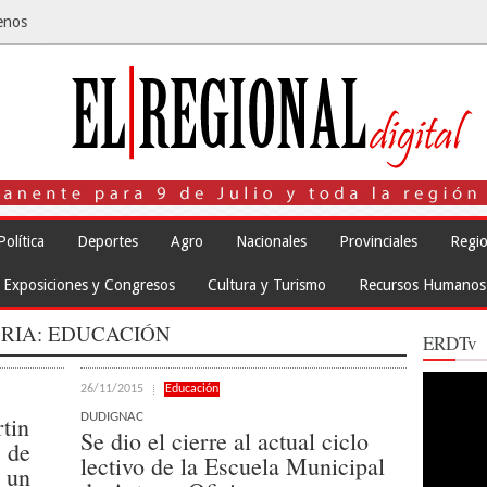
enos
Política
Deportes
Agro
Nacionales
Provinciales
Regio
Exposiciones y Congresos
Cultura y Turismo
Recursos Humanos
RIA:
EDUCACIÓN
ERDTv
Reproduct
26/11/2015
Educación
de
vídeo
DUDIGNAC
tin
Se dio el cierre al actual ciclo
s de
lectivo de la Escuela Municipal
e un