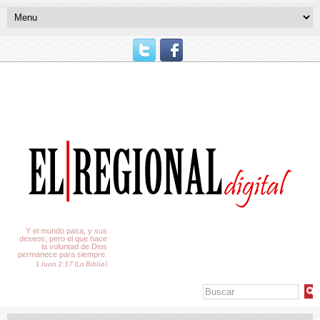
El Tiempo
Y el mundo pasa, y sus
deseos; pero el que hace
la voluntad de Dios
permanece para siempre.
1 Juan 2:17 (La Biblia)