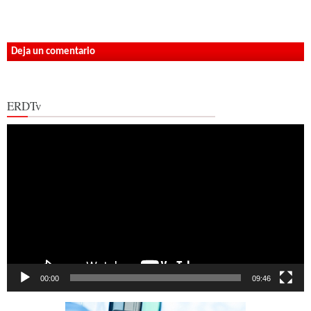
Deja un comentario
ERDTv
Reproductor
de
vídeo
00:00
09:46