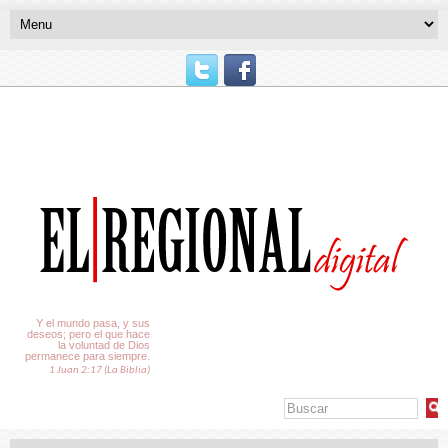
El Tiempo
Y el mundo pasa, y sus
deseos; pero el que hace
la voluntad de Dios
permanece para siempre.
1 Juan 2:17 (La Biblia)