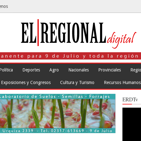
enos
Política
Deportes
Agro
Nacionales
Provinciales
Regio
Exposiciones y Congresos
Cultura y Turismo
Recursos Humanos
ERDTv
Reproduct
de
vídeo