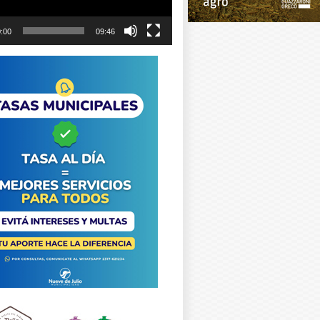
:00
09:46