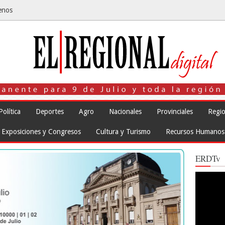
enos
Política
Deportes
Agro
Nacionales
Provinciales
Regio
Exposiciones y Congresos
Cultura y Turismo
Recursos Humanos
ERDTv
Reproduct
de
vídeo