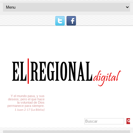
El Tiempo
Y el mundo pasa, y sus
deseos; pero el que hace
la voluntad de Dios
permanece para siempre.
1 Juan 2:17 (La Biblia)