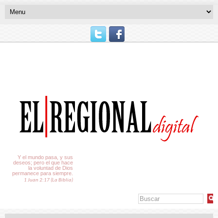
El Tiempo
Y el mundo pasa, y sus
deseos; pero el que hace
la voluntad de Dios
permanece para siempre.
1 Juan 2:17 (La Biblia)