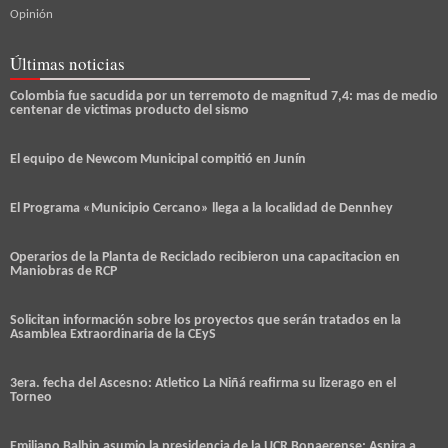
Opinión
Últimas noticias
Colombia fue sacudida por un terremoto de magnitud 7,4: mas de medio
centenar de victimas producto del sismo
El equipo de Newcom Municipal compitió en Junín
El Programa «Municipio Cercano» llega a la localidad de Dennhey
Operarios de la Planta de Reciclado recibieron una capacitacion en
Maniobras de RCP
Solicitan información sobre los proyectos que serán tratados en la
Asamblea Extraordinaria de la CEyS
3era. fecha del Ascesno: Atletico La Niñá reafirma su lizerago en el
Torneo
Emiliano Balbin asumio la presidencia de la UCR Bonaerense: Aspira a