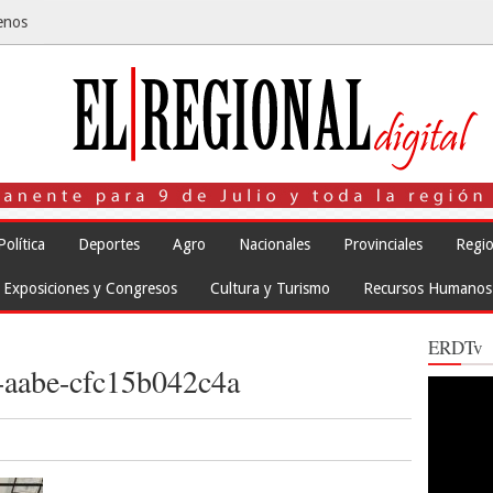
enos
Política
Deportes
Agro
Nacionales
Provinciales
Regio
Exposiciones y Congresos
Cultura y Turismo
Recursos Humanos
ERDTv
-aabe-cfc15b042c4a
Reproduct
de
vídeo