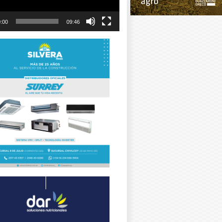
:00
09:46