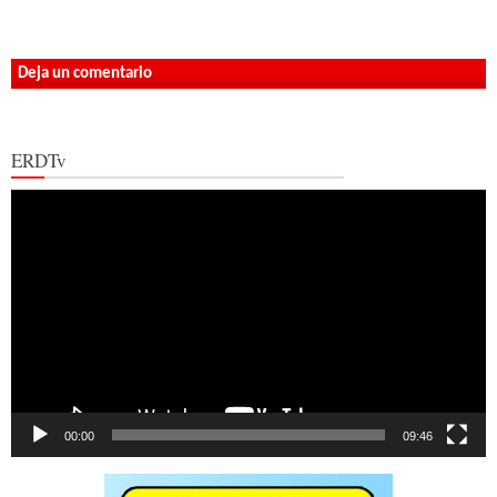
Deja un comentario
ERDTv
Reproductor
de
vídeo
00:00
09:46