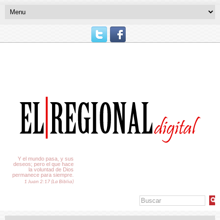
El Tiempo
Y el mundo pasa, y sus
deseos; pero el que hace
la voluntad de Dios
permanece para siempre.
1 Juan 2:17 (La Biblia)