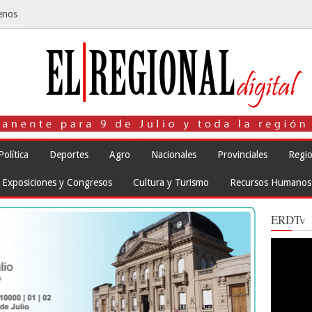
enos
Política
Deportes
Agro
Nacionales
Provinciales
Regio
Exposiciones y Congresos
Cultura y Turismo
Recursos Humanos
ERDTv
Reproduct
de
vídeo