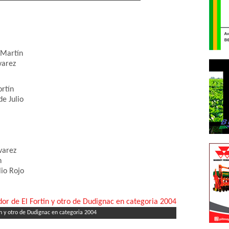
n Martín
varez
ortín
de Julio
varez
n
lio Rojo
in y otro de Dudignac en categoria 2004