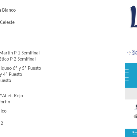
n Blanco
 Celeste
 Martín P 1 Semifinal
ético P 2 Semifinal
liqueo 6º y 5º Puesto
 y 4º Puesto
Puesto
ºAtlet. Rojo
Fortín
Blco
 2