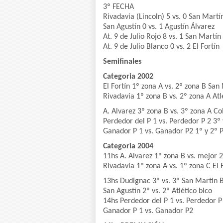
3º FECHA
Rivadavia (Lincoln) 5 vs. 0 San Martí
San Agustín 0 vs. 1 Agustín Álvarez
At. 9 de Julio Rojo 8 vs. 1 San Martín
At. 9 de Julio Blanco 0 vs. 2 El Fortín
Semifinales
Categoria 2002
El Fortín 1º zona A vs. 2º zona B San
Rivadavia 1º zona B vs. 2º zona A Atl
A. Alvarez 3º zona B vs. 3º zona A Co
Perdedor del P 1 vs. Perdedor P 2 3º
Ganador P 1 vs. Ganador P2 1º y 2º 
Categoria 2004
11hs A. Alvarez 1º zona B vs. mejor 2
Rivadavia 1º zona A vs. 1º zona C El 
13hs Dudignac 3º vs. 3º San Martin 
San Agustín 2º vs. 2º Atlético blco
14hs Perdedor del P 1 vs. Perdedor P
Ganador P 1 vs. Ganador P2