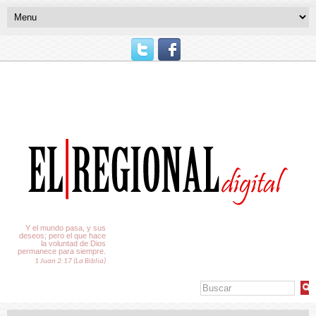
El Tiempo
Y el mundo pasa, y sus
deseos; pero el que hace
la voluntad de Dios
permanece para siempre.
1 Juan 2:17 (La Biblia)