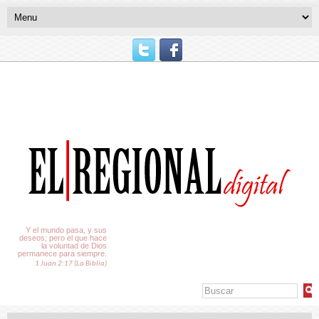
El Tiempo
Y el mundo pasa, y sus
deseos; pero el que hace
la voluntad de Dios
permanece para siempre.
1 Juan 2:17 (La Biblia)