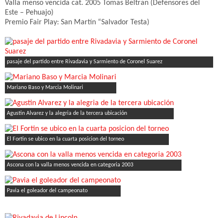
Valla menso vencida cat. 2005 Tomas Beltran (Defensores del
Este – Pehuajo)
Premio Fair Play: San Martín “Salvador Testa)
pasaje del partido entre Rivadavia y Sarmiento de Coronel Suarez
Mariano Baso y Marcia Molinari
Agustin Alvarez y la alegria de la tercera ubicación
El Fortin se ubico en la cuarta posicion del torneo
Ascona con la valla menos vencida en categoria 2003
Pavia el goleador del campeonato