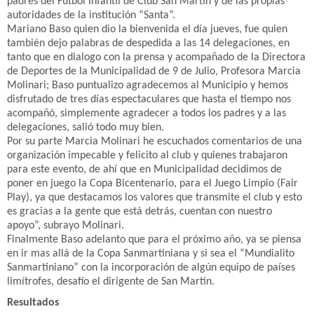
padres del Futbol Infantil de Club San Martín y de las propias
autoridades de la institución “Santa”.
Mariano Baso quien dio la bienvenida el día jueves, fue quien
también dejo palabras de despedida a las 14 delegaciones, en
tanto que en dialogo con la prensa y acompañado de la Directora
de Deportes de la Municipalidad de 9 de Julio, Profesora Marcia
Molinari; Baso puntualizo agradecemos al Municipio y hemos
disfrutado de tres días espectaculares que hasta el tiempo nos
acompañó, simplemente agradecer a todos los padres y a las
delegaciones, salió todo muy bien.
Por su parte Marcia Molinari he escuchados comentarios de una
organización impecable y felicito al club y quienes trabajaron
para este evento, de ahí que en Municipalidad decidimos de
poner en juego la Copa Bicentenario, para el Juego Limpio (Fair
Play), ya que destacamos los valores que transmite el club y esto
es gracias a la gente que está detrás, cuentan con nuestro
apoyo”, subrayo Molinari.
Finalmente Baso adelanto que para el próximo año, ya se piensa
en ir mas allá de la Copa Sanmartiniana y si sea el “Mundialito
Sanmartiniano” con la incorporación de algún equipo de países
limítrofes, desafío el dirigente de San Martin.
Resultados