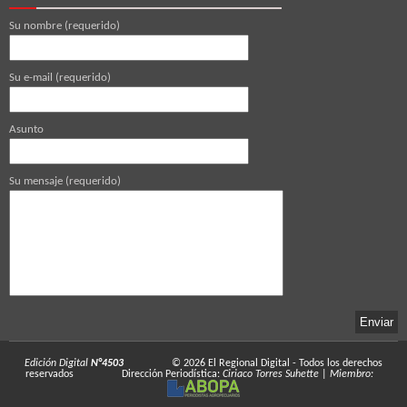
Su nombre (requerido)
Su e-mail (requerido)
Asunto
Su mensaje (requerido)
Edición Digital
N°4503
© 2026
El Regional Digital
- Todos los derechos
reservados
Dirección Periodística:
Ciriaco Torres Suhette
|
Miembro: