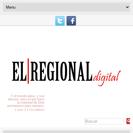
El Tiempo
Y el mundo pasa, y sus
deseos; pero el que hace
la voluntad de Dios
permanece para siempre.
1 Juan 2:17 (La Biblia)