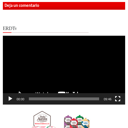
Deja un comentario
ERDTv
Reproductor
de
vídeo
00:00
09:46