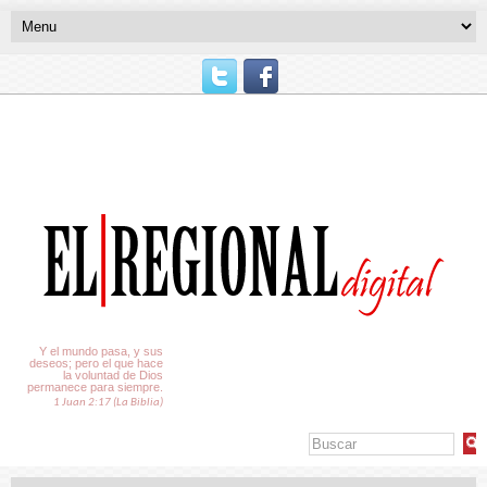
El Tiempo
Y el mundo pasa, y sus
deseos; pero el que hace
la voluntad de Dios
permanece para siempre.
1 Juan 2:17 (La Biblia)