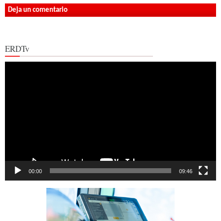
Deja un comentario
ERDTv
Reproductor
de
vídeo
00:00
09:46