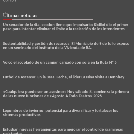
Opinión
Últimas noticias
Un senador de la 4ta. seccion tiene que impulsarlo: Kicillof dio el primer
paso para intentar eliminar el límite a la reelección de los intendentes
Sustentabilidad y gestión de recursos: El Municipio de 9 de Julio expuso
en un seminario del Instituto de la Vivienda de BA.
Volcó el acoplado de un camión cargado con soja en la Ruta Nº 5
Futbol de Ascenso: En la 3era. Fecha, el lider La Niña visita a Dennhey
«Cualquiera puede ser un asesino»: Hoy sábado 8, comienza la primera
de las nueve funciones de «Agosto A Todo Teatro» 2026
Legumbres de invierno: potencial para diversificar y fortalecer los
sistemas productivos
Estudian nuevas herramientas para mejorar el control de gramíneas
resistentes