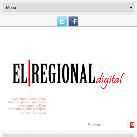
El Tiempo
Y el mundo pasa, y sus
deseos; pero el que hace
la voluntad de Dios
permanece para siempre.
1 Juan 2:17 (La Biblia)