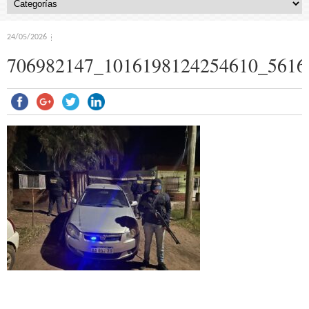
24/05/2026
706982147_1016198124254610_5616