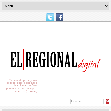
El Tiempo
Y el mundo pasa, y sus
deseos; pero el que hace
la voluntad de Dios
permanece para siempre.
1 Juan 2:17 (La Biblia)