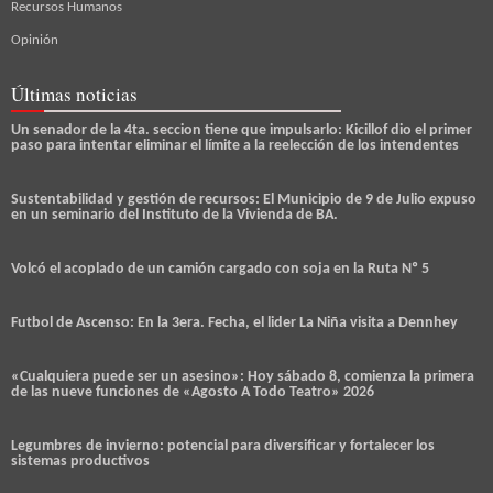
Recursos Humanos
Opinión
Últimas noticias
Un senador de la 4ta. seccion tiene que impulsarlo: Kicillof dio el primer
paso para intentar eliminar el límite a la reelección de los intendentes
Sustentabilidad y gestión de recursos: El Municipio de 9 de Julio expuso
en un seminario del Instituto de la Vivienda de BA.
Volcó el acoplado de un camión cargado con soja en la Ruta Nº 5
Futbol de Ascenso: En la 3era. Fecha, el lider La Niña visita a Dennhey
«Cualquiera puede ser un asesino»: Hoy sábado 8, comienza la primera
de las nueve funciones de «Agosto A Todo Teatro» 2026
Legumbres de invierno: potencial para diversificar y fortalecer los
sistemas productivos