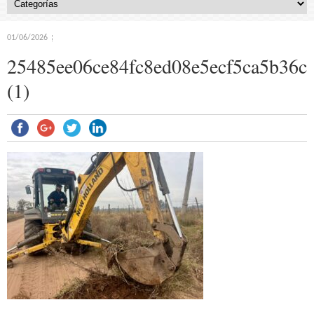
01/06/2026
25485ee06ce84fc8ed08e5ecf5ca5b36ca
(1)