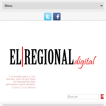
El Tiempo
Y el mundo pasa, y sus
deseos; pero el que hace
la voluntad de Dios
permanece para siempre.
1 Juan 2:17 (La Biblia)