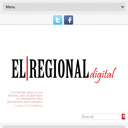
El Tiempo
Y el mundo pasa, y sus
deseos; pero el que hace
la voluntad de Dios
permanece para siempre.
1 Juan 2:17 (La Biblia)