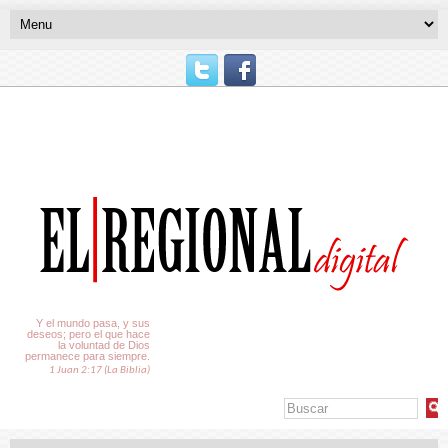
El Tiempo
Y el mundo pasa, y sus
deseos; pero el que hace
la voluntad de Dios
permanece para siempre.
1 Juan 2:17 (La Biblia)